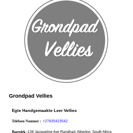
Grondpad Vellies
Egte Handgemaakte Leer Vellies
Telefoon Nommer :
+27835423542
Boerplek :
138 Jacqueline Ave Randhart, Alberton, South Africa