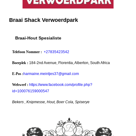
Braai Shack Verwoerdpark
Braai-Hout Spesialiste
Telefoon Nommer :
+27835423542
Boerplek :
184-2nd Avenue, Florentia, Alberton, South Africa
E-Pos :
harmaine.meintjes37@gmail.com
Webwerf :
https://www.facebook.com/profile.php?
id=100076159000547
Bekers , Knipmesse, Hout, Boer Cola, Spiserye