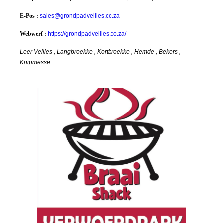
E-Pos :
sales@grondpadvellies.co.za
Webwerf :
https://grondpadvellies.co.za/
Leer Vellies , Langbroekke , Kortbroekke , Hemde , Bekers ,
Knipmesse