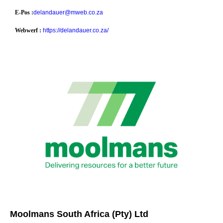
E-Pos :
delandauer@mweb.co.za
Webwerf :
https://delandauer.co.za/
Moolmans South Africa (Pty) Ltd