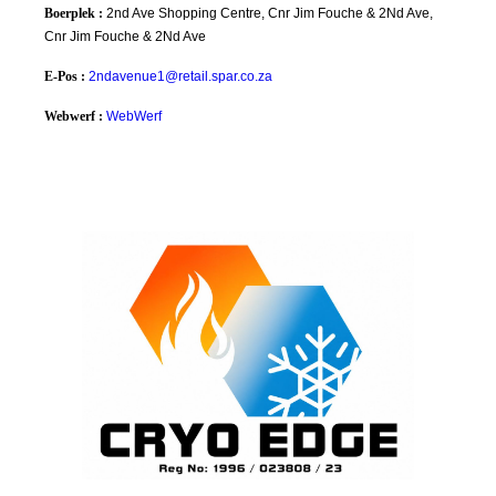
Boerplek :
2nd Ave Shopping Centre, Cnr Jim Fouche & 2Nd Ave,
Cnr Jim Fouche & 2Nd Ave
E-Pos :
2ndavenue1@retail.spar.co.za
Webwerf :
WebWerf