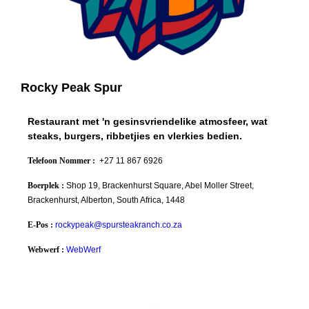
Rocky Peak Spur
Restaurant met 'n gesinsvriendelike atmosfeer, wat
steaks, burgers, ribbetjies en vlerkies bedien.
Telefoon Nommer :
+27 11 867 6926
Boerplek :
Shop 19, Brackenhurst Square, Abel Moller Street,
Brackenhurst, Alberton, South Africa, 1448
E-Pos :
rockypeak@spursteakranch.co.za
Webwerf :
WebWerf