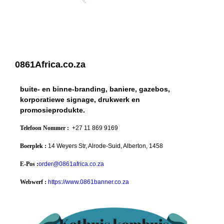
0861Africa.co.za
buite- en binne-branding, baniere, gazebos,
korporatiewe signage, drukwerk en
promosieprodukte.
Telefoon Nommer :
+27 11 869 9169
Boerplek :
14 Weyers Str, Alrode-Suid, Alberton, 1458
E-Pos :
order@0861africa.co.za
Webwerf :
https://www.0861banner.co.za